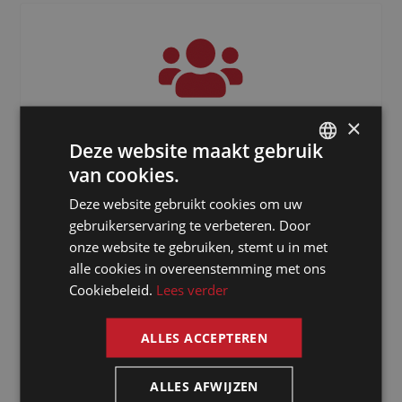
×
3000
+
Deze website maakt gebruik
van cookies.
Freelancers verspreid over de hele
DUTCH
wereld
Deze website gebruikt cookies om uw
DUTCH
gebruikerservaring te verbeteren. Door
GERMAN
onze website te gebruiken, stemt u in met
alle cookies in overeenstemming met ons
FRENCH
Cookiebeleid.
Lees verder
ENGLISH
ALLES ACCEPTEREN
ALLES AFWIJZEN