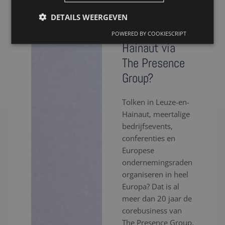
Waarom kiezen
voor een tolk
DETAILS WEERGEVEN
in Leuze-en-
POWERED BY COOKIESCRIPT
Hainaut via
The Presence
Group?
Tolken in Leuze-en-
Hainaut, meertalige
bedrijfsevents,
conferenties en
Europese
ondernemingsraden
organiseren in heel
Europa? Dat is al
meer dan 20 jaar de
corebusiness van
The Presence Group.