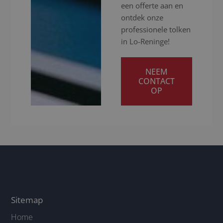
een offerte aan en
ontdek onze
professionele tolken
in Lo-Reninge!
NEEM
CONTACT
OP
Sitemap
Home