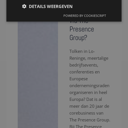
voor een tolk
DETAILS WEERGEVEN
in Lo-Reninge
POWERED BY COOKIESCRIPT
via The
Presence
Group?
Tolken in Lo-
Reninge, meertalige
bedrijfsevents,
conferenties en
Europese
ondernemingsraden
organiseren in heel
Europa? Dat is al
meer dan 20 jaar de
corebusiness van
The Presence Group.
Bij The Presence