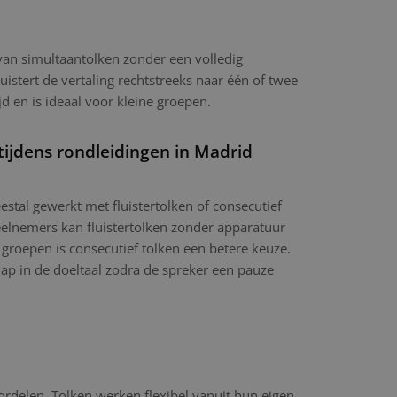
 van simultaantolken zonder een volledig
luistert de vertaling rechtstreeks naar één of twee
jd en is ideaal voor kleine groepen.
tijdens rondleidingen in Madrid
stal gewerkt met fluistertolken of consecutief
eelnemers kan fluistertolken zonder apparatuur
 groepen is consecutief tolken een betere keuze.
hap in de doeltaal zodra de spreker een pauze
ordelen. Tolken werken flexibel vanuit hun eigen