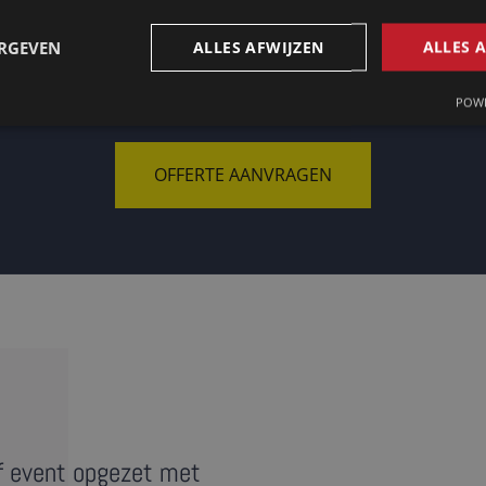
ERGEVEN
ALLES AFWIJZEN
ALLES 
Op zoek naar een tolk in Madrid?
POWE
OFFERTE AANVRAGEN
f event opgezet met