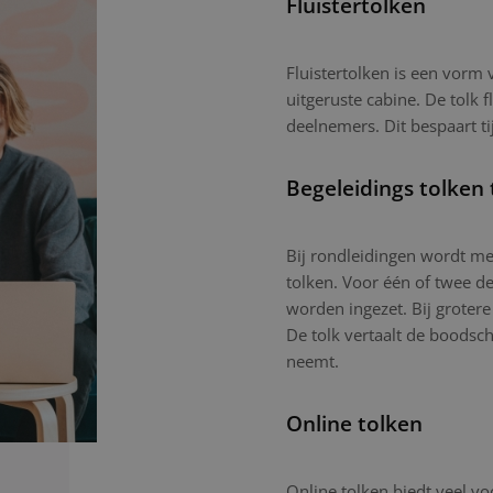
Fluistertolken
Fluistertolken is een vorm
uitgeruste cabine. De tolk f
deelnemers. Dit bespaart ti
Begeleidings tolken 
Bij rondleidingen wordt mee
tolken. Voor één of twee d
worden ingezet. Bij grotere
De tolk vertaalt de boodsc
neemt.
Online tolken
Online tolken biedt veel vo