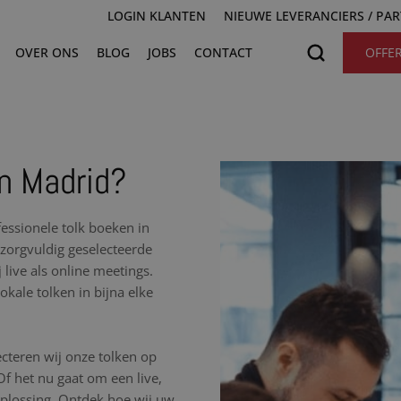
LOGIN KLANTEN
NIEUWE LEVERANCIERS / PA
OVER ONS
BLOG
JOBS
CONTACT
OFFE
in Madrid?
essionele tolk boeken in
 zorgvuldig geselecteerde
 live als online meetings.
kale tolken in bijna elke
cteren wij onze tolken op
 Of het nu gaat om een live,
 oplossing. Ontdek hoe wij uw