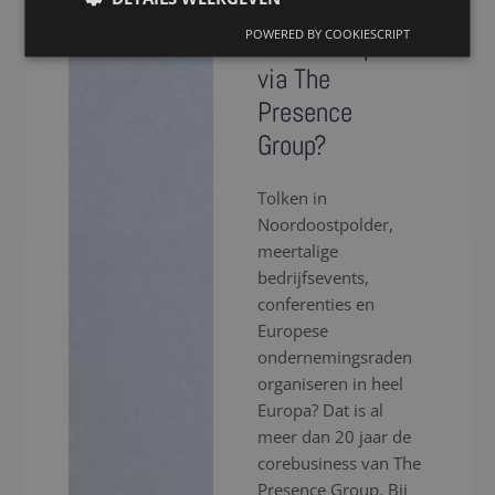
voor een tolk in
POWERED BY COOKIESCRIPT
Noordoostpolder
via The
Presence
Group?
Tolken in
Noordoostpolder,
meertalige
bedrijfsevents,
conferenties en
Europese
ondernemingsraden
organiseren in heel
Europa? Dat is al
meer dan 20 jaar de
corebusiness van The
Presence Group. Bij