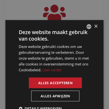
×
3000
+
Deze website maakt gebruik
van cookies.
DUTCH
Freelancers verspreid over de hele
wereld
Deze website gebruikt cookies om uw
DUTCH
gebruikerservaring te verbeteren. Door
GERMAN
onze website te gebruiken, stemt u in met
alle cookies in overeenstemming met ons
FRENCH
Cookiebeleid.
Lees verder
ENGLISH
ALLES ACCEPTEREN
ALLES AFWIJZEN
Waarom kiezen
DETAILS WEERGEVEN