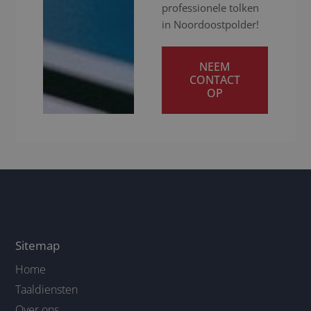
professionele tolken
in Noordoostpolder!
NEEM
CONTACT
OP
Sitemap
Home
Taaldiensten
Over ons