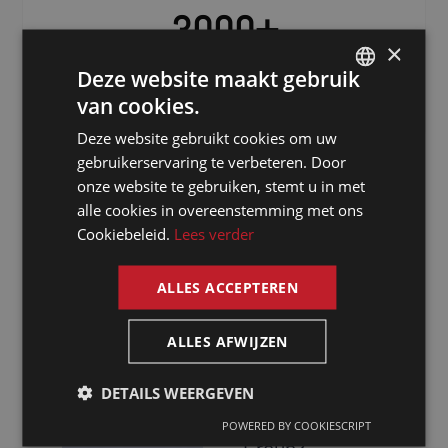
3000
+
×
Freelancers verspreid over de hele
Deze website maakt gebruik
wereld
van cookies.
DUTCH
Deze website gebruikt cookies om uw
DUTCH
gebruikerservaring te verbeteren. Door
GERMAN
onze website te gebruiken, stemt u in met
alle cookies in overeenstemming met ons
FRENCH
Cookiebeleid.
Lees verder
ENGLISH
ALLES ACCEPTEREN
Waarom kiezen
ALLES AFWIJZEN
voor een tolk
in Pau via The
DETAILS WEERGEVEN
Presence
POWERED BY COOKIESCRIPT