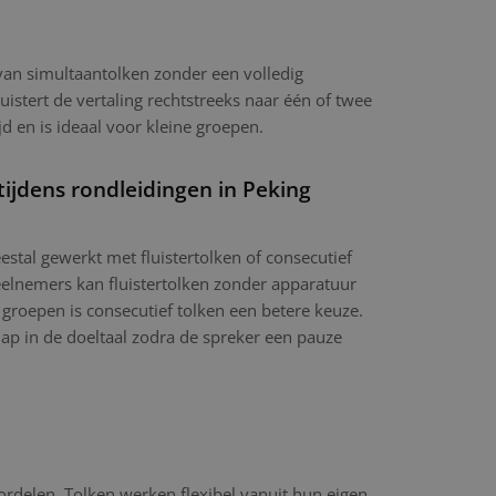
 van simultaantolken zonder een volledig
luistert de vertaling rechtstreeks naar één of twee
jd en is ideaal voor kleine groepen.
tijdens rondleidingen in Peking
stal gewerkt met fluistertolken of consecutief
eelnemers kan fluistertolken zonder apparatuur
 groepen is consecutief tolken een betere keuze.
hap in de doeltaal zodra de spreker een pauze
ordelen. Tolken werken flexibel vanuit hun eigen