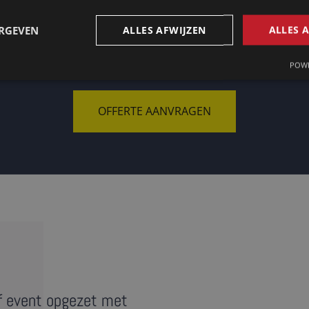
ERGEVEN
ALLES AFWIJZEN
ALLES 
Op zoek naar een tolk in Peking?
POWE
OFFERTE AANVRAGEN
f event opgezet met