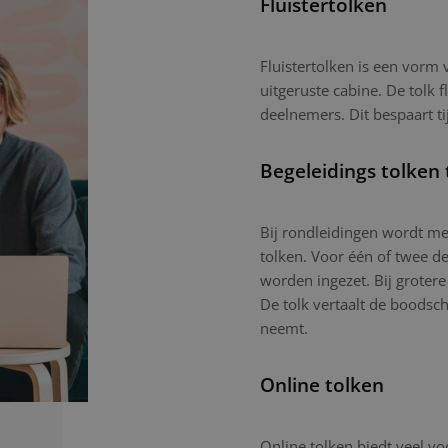
Fluistertolken
Fluistertolken is een vorm
uitgeruste cabine. De tolk f
deelnemers. Dit bespaart ti
Begeleidings tolken 
Bij rondleidingen wordt mee
tolken. Voor één of twee d
worden ingezet. Bij grotere
De tolk vertaalt de boodsc
neemt.
Online tolken
Online tolken biedt veel vo