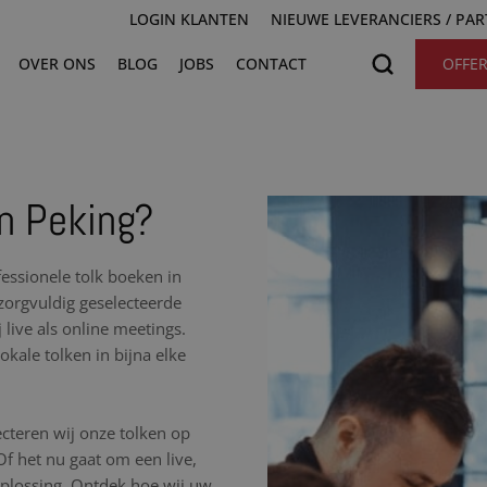
LOGIN KLANTEN
NIEUWE LEVERANCIERS / PA
OVER ONS
BLOG
JOBS
CONTACT
OFFE
in Peking?
essionele tolk boeken in
 zorgvuldig geselecteerde
 live als online meetings.
kale tolken in bijna elke
cteren wij onze tolken op
 Of het nu gaat om een live,
 oplossing. Ontdek hoe wij uw