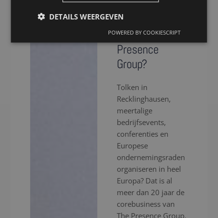
voor een tolk in
DETAILS WEERGEVEN
Recklinghausen
via The
POWERED BY COOKIESCRIPT
Presence
Group?
Tolken in
Recklinghausen,
meertalige
bedrijfsevents,
conferenties en
Europese
ondernemingsraden
organiseren in heel
Europa? Dat is al
meer dan 20 jaar de
corebusiness van
The Presence Group.