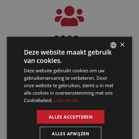
3000
+
×
Deze website maakt gebruik
Freelancers verspreid over de hele
wereld
van cookies.
DUTCH
Deze website gebruikt cookies om uw
DUTCH
gebruikerservaring te verbeteren. Door
GERMAN
onze website te gebruiken, stemt u in met
alle cookies in overeenstemming met ons
FRENCH
Cookiebeleid.
Lees verder
ENGLISH
ALLES ACCEPTEREN
Waarom kiezen
ALLES AFWIJZEN