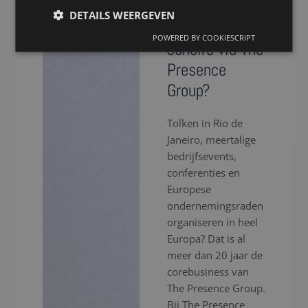
voor een tolk
DETAILS WEERGEVEN
in Rio de
POWERED BY COOKIESCRIPT
Janeiro via The
Presence
Group?
Tolken in Rio de
Janeiro, meertalige
bedrijfsevents,
conferenties en
Europese
ondernemingsraden
organiseren in heel
Europa? Dat is al
meer dan 20 jaar de
corebusiness van
The Presence Group.
Bij The Presence