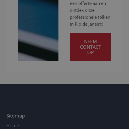
een offerte aan en
ontdek onze
professionele tolken
in Rio de Janeiro!
NEEM
CONTACT
OP
Sitemap
Home