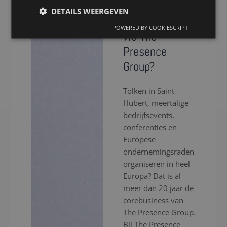
voor een tolk
DETAILS WEERGEVEN
in Saint-Hubert
POWERED BY COOKIESCRIPT
via The
Presence
Group?
Tolken in Saint-
Hubert, meertalige
bedrijfsevents,
conferenties en
Europese
ondernemingsraden
organiseren in heel
Europa? Dat is al
meer dan 20 jaar de
corebusiness van
The Presence Group.
Bij The Presence