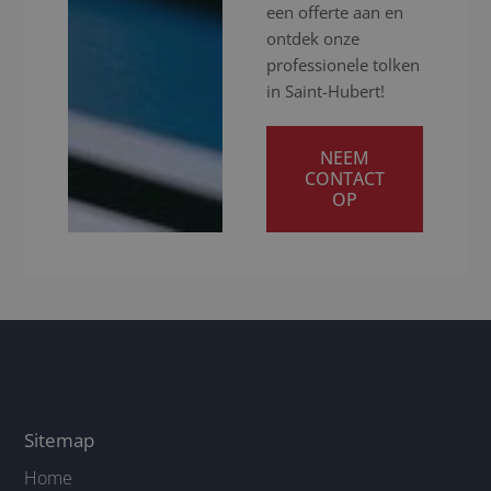
een offerte aan en
ontdek onze
professionele tolken
in Saint-Hubert!
NEEM
CONTACT
OP
Sitemap
Home