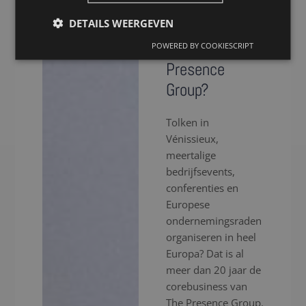
voor een tolk
DETAILS WEERGEVEN
in Vénissieux
via The
POWERED BY COOKIESCRIPT
Presence
Group?
Tolken in
Vénissieux,
meertalige
bedrijfsevents,
conferenties en
Europese
ondernemingsraden
organiseren in heel
Europa? Dat is al
meer dan 20 jaar de
corebusiness van
The Presence Group.