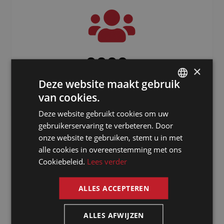
3000
+
×
Deze website maakt gebruik
Freelancers verspreid over de hele
wereld
van cookies.
DUTCH
Deze website gebruikt cookies om uw
DUTCH
gebruikerservaring te verbeteren. Door
GERMAN
onze website te gebruiken, stemt u in met
alle cookies in overeenstemming met ons
FRENCH
Cookiebeleid.
Lees verder
ENGLISH
ALLES ACCEPTEREN
Waarom kiezen
ALLES AFWIJZEN