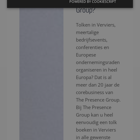
The Presence
POWERED BY COOKIESCRIPT
Group?
Tolken in Verviers,
meertalige
bedrijfsevents,
conferenties en
Europese
ondernemingsraden
organiseren in heel
Europa? Dat is al
meer dan 20 jaar de
corebusiness van
The Presence Group.
Bij The Presence
Group kan u heel
eenvoudig een tolk
boeken in Verviers
in alle gewenste