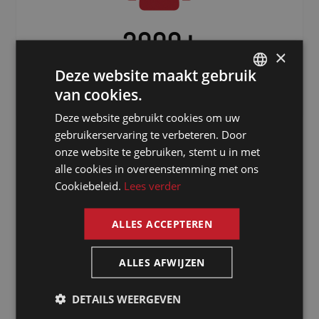
3000
+
×
Freelancers verspreid over de hele
Deze website maakt gebruik
wereld
van cookies.
DUTCH
Deze website gebruikt cookies om uw
DUTCH
gebruikerservaring te verbeteren. Door
GERMAN
onze website te gebruiken, stemt u in met
alle cookies in overeenstemming met ons
FRENCH
Cookiebeleid.
Lees verder
ENGLISH
ALLES ACCEPTEREN
Waarom kiezen
ALLES AFWIJZEN
voor een tolk
in Verviers via
DETAILS WEERGEVEN