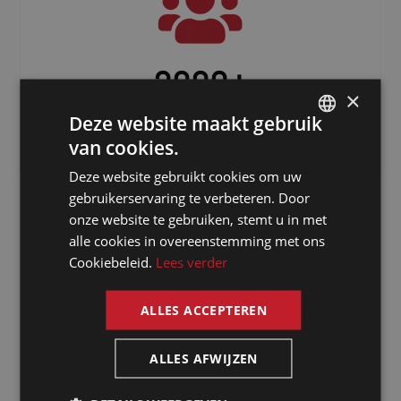
3000
+
×
Freelancers verspreid over de hele
Deze website maakt gebruik
wereld
van cookies.
DUTCH
Deze website gebruikt cookies om uw
DUTCH
gebruikerservaring te verbeteren. Door
GERMAN
onze website te gebruiken, stemt u in met
alle cookies in overeenstemming met ons
FRENCH
Cookiebeleid.
Lees verder
ENGLISH
ALLES ACCEPTEREN
Waarom kiezen
ALLES AFWIJZEN
voor een tolk