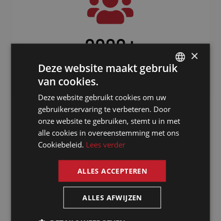
3000
+
×
Freelancers verspreid over de hele
Deze website maakt gebruik
wereld
van cookies.
DUTCH
Deze website gebruikt cookies om uw
DUTCH
gebruikerservaring te verbeteren. Door
GERMAN
onze website te gebruiken, stemt u in met
alle cookies in overeenstemming met ons
FRENCH
Cookiebeleid.
Lees verder
ENGLISH
ALLES ACCEPTEREN
Waarom kiezen
ALLES AFWIJZEN
voor een tolk