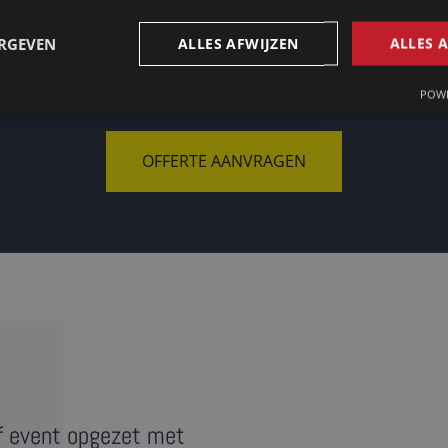
ERGEVEN
ALLES AFWIJZEN
ALLES 
Op zoek naar een tolk in Wuppertal?
POWE
OFFERTE AANVRAGEN
f event opgezet met