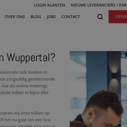
LOGIN KLANTEN
NIEUWE LEVERANCIERS / PA
OVER ONS
BLOG
JOBS
CONTACT
OFFE
in Wuppertal?
essionele tolk boeken in
nze zorgvuldig geselecteerde
 live als online meetings.
kale tolken in bijna elke
cteren wij onze tolken op
 Of het nu gaat om een live,
 oplossing. Ontdek hoe wij uw