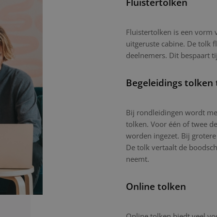
Fluistertolken
Fluistertolken is een vorm
uitgeruste cabine. De tolk f
deelnemers. Dit bespaart ti
Begeleidings tolken 
Bij rondleidingen wordt mee
tolken. Voor één of twee d
worden ingezet. Bij grotere
De tolk vertaalt de boodsc
neemt.
Online tolken
Online tolken biedt veel vo