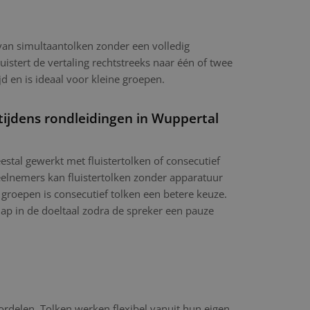
 van simultaantolken zonder een volledig
luistert de vertaling rechtstreeks naar één of twee
jd en is ideaal voor kleine groepen.
tijdens rondleidingen in Wuppertal
stal gewerkt met fluistertolken of consecutief
eelnemers kan fluistertolken zonder apparatuur
 groepen is consecutief tolken een betere keuze.
hap in de doeltaal zodra de spreker een pauze
ordelen. Tolken werken flexibel vanuit hun eigen