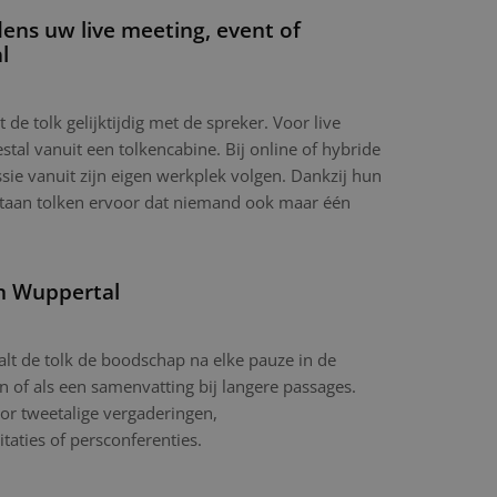
dens uw live meeting, event of
l
t de tolk gelijktijdig met de spreker. Voor live
tal vanuit een tolkencabine. Bij online of hybride
sie vanuit zijn eigen werkplek volgen. Dankzij hun
ltaan tolken ervoor dat niemand ook maar één
in Wuppertal
aalt de tolk de boodschap na elke pauze in de
in of als een samenvatting bij langere passages.
or tweetalige vergaderingen,
itaties of persconferenties.