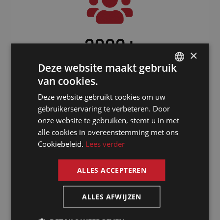
3000
+
×
Freelancers verspreid over de hele
Deze website maakt gebruik
wereld
van cookies.
DUTCH
Deze website gebruikt cookies om uw
DUTCH
gebruikerservaring te verbeteren. Door
GERMAN
onze website te gebruiken, stemt u in met
alle cookies in overeenstemming met ons
FRENCH
Cookiebeleid.
Lees verder
ENGLISH
ALLES ACCEPTEREN
Waarom kiezen
ALLES AFWIJZEN
voor een tolk