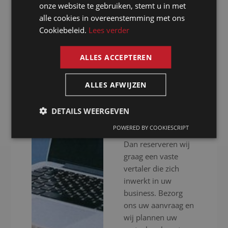
GERMAN
onze website te gebruiken, stemt u in met
Dankzij ons
alle cookies in overeenstemming met ons
FRENCH
uitgebreid netwerk
Cookiebeleid.
Lees verder
van native speakers
ENGLISH
garanderen wij
ALLES ACCEPTEREN
vertaaldiensten van
het hoogste niveau.
ALLES AFWIJZEN
Wilt u een goedkope
vertaling voor uw
DETAILS WEERGEVEN
documenten in één
POWERED BY COOKIESCRIPT
of meerdere talen?
Dan reserveren wij
graag een vaste
vertaler die zich
inwerkt in uw
business. Bezorg
ons uw aanvraag en
wij plannen uw