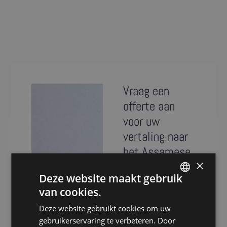
Vraag een
offerte aan
voor uw
vertaling naar
het Assamese
×
Presence is al meer
Deze website maakt gebruik
dan 20 jaar
van cookies.
DUTCH
specialist in het
Deze website gebruikt cookies om uw
DUTCH
vertalen van teksten
gebruikerservaring te verbeteren. Door
naar het Assamese.