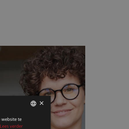
×
 website te
DUTCH
Lees verder
DUTCH