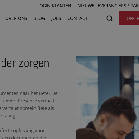
LOGIN KLANTEN
NIEUWE LEVERANCIERS / PA
OVER ONS
BLOG
JOBS
CONTACT
OFFE
nder zorgen
ocumenten naar het Bété? De
u over. Presence vertaalt
 vertaler spreekt Bété als
rtaling.
erfecte oplossing voor
df’s en documenten die