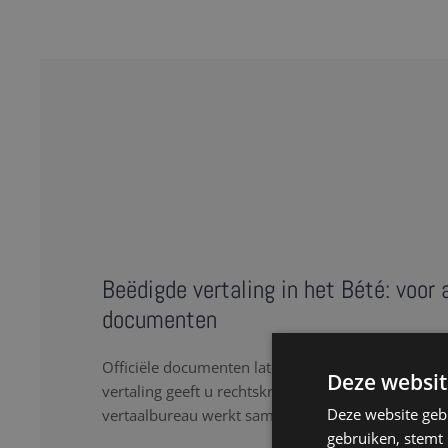
Beëdigde vertaling in het Bété: voor a
documenten
Officiële documenten laten vertalen naar het Bét
Deze websit
vertaling geeft u rechtskracht aan een document i
Deze website geb
vertaalbureau werkt samen met een team van erke
gebruiken, stemt