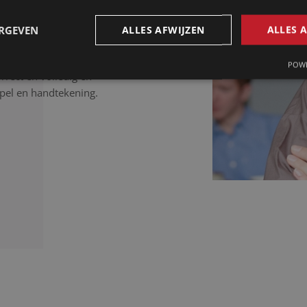
iften, bewijsstukken in
ocumenten dienen nauwkeurig
ERGEVEN
ALLES AFWIJZEN
ALLES 
toe de eed heeft afgelegd
n uw tekst tot in de
POWE
orrect en volledig en
pel en handtekening.