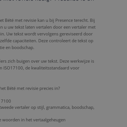
t Bété met revisie kan u bij Presence terecht. Bij
an u uw tekst laten vertalen door een vertaler met
in. Uw tekst wordt vervolgens gereviseerd door
elfde capaciteiten. Deze controleert de tekst op
ntie en boodschap.
lers zich buigen over uw tekst. Deze werkwijze is
m ISO17100, de kwaliteitsstandaard voor
het Bété met revisie precies in?
17100
tweede vertaler op stijl, grammatica, boodschap,
de woorden in het vertaalgeheugen