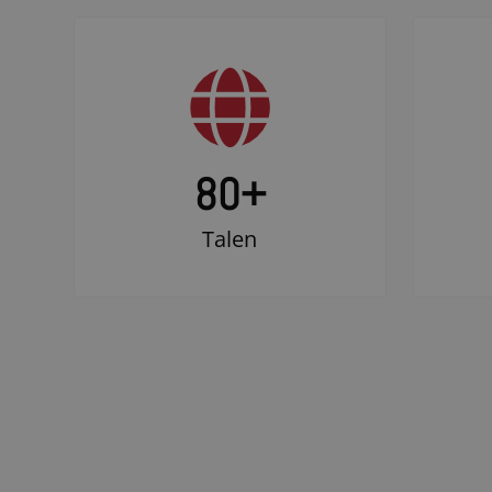
80+
Talen