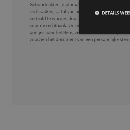
Geboorteakten, diploma’s, testamenten, getuigschr
rechtszaken, … Tal van anderstalige, officiële d
DETAILS WE
vertaald te worden door een professional die hier
voor de rechtbank. Onze beëdigde vertalers vertale
puntjes naar het Bété, verklaren de vertaling als c
voorzien het document van een persoonlijke stem