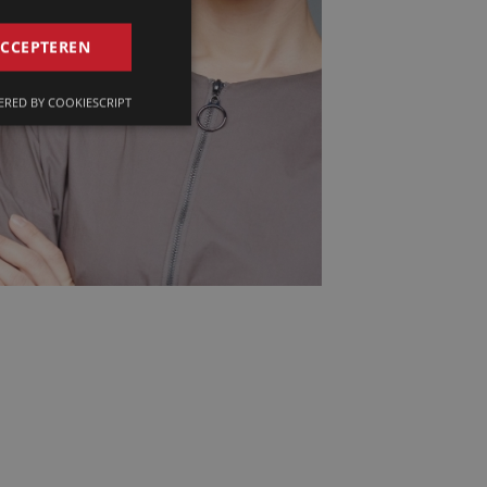
GERMAN
ACCEPTEREN
FRENCH
RED BY COOKIESCRIPT
ENGLISH