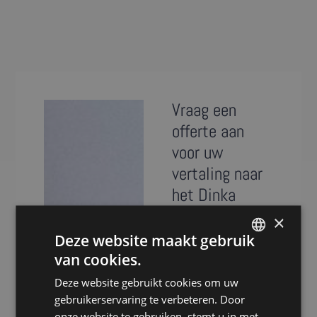
Vraag een
offerte aan
voor uw
vertaling naar
het Dinka
×
Presence is al meer
Deze website maakt gebruik
dan 20 jaar
van cookies.
specialist in het
DUTCH
vertalen van teksten
Deze website gebruikt cookies om uw
DUTCH
naar het Dinka.
gebruikerservaring te verbeteren. Door
GERMAN
Dankzij ons
onze website te gebruiken, stemt u in met