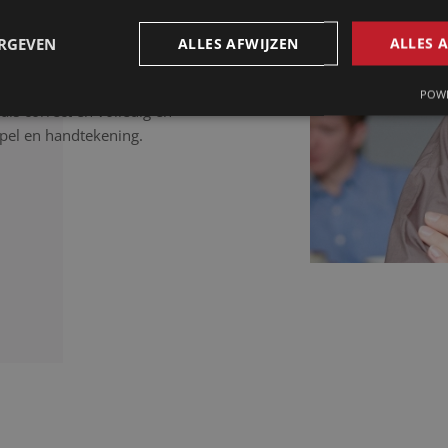
iften, bewijsstukken in
ocumenten dienen nauwkeurig
ERGEVEN
ALLES AFWIJZEN
ALLES 
toe de eed heeft afgelegd
n uw tekst tot in de
POWE
als correct en volledig en
pel en handtekening.