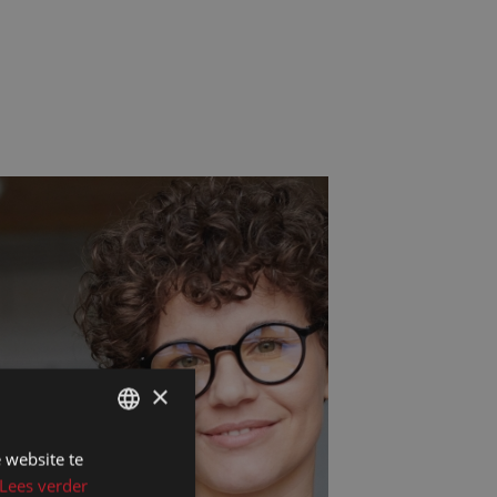
×
 website te
DUTCH
Lees verder
DUTCH