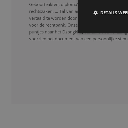
Geboorteakten, diploma’s, testamenten, getuigschr
rechtszaken, … Tal van anderstalige, officiële d
DETAILS WE
vertaald te worden door een professional die hier
voor de rechtbank. Onze beëdigde vertalers vertale
puntjes naar het Dzongkha, verklaren de vertaling 
voorzien het document van een persoonlijke stem