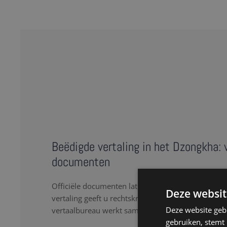
Beëdigde vertaling in het Dzongkha: v
documenten
Officiële documenten laten vertalen naar het Dz
Deze websit
vertaling geeft u rechtskracht aan een document i
Deze website geb
vertaalbureau werkt samen met een team van erke
gebruiken, stemt