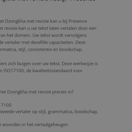
p
het Dzongkha met revisie kan u bij Presence
et revisie kan u uw tekst laten vertalen door een
van het domein. Uw tekst wordt vervolgens
e vertaler met dezelfde capaciteiten. Deze
mmatica, stijl, consistentie en boodschap.
lers zich buigen over uw tekst. Deze werkwijze is
m ISO17100, de kwaliteitsstandaard voor
het Dzongkha met revisie precies in?
17100
tweede vertaler op stijl, grammatica, boodschap,
de woorden in het vertaalgeheugen