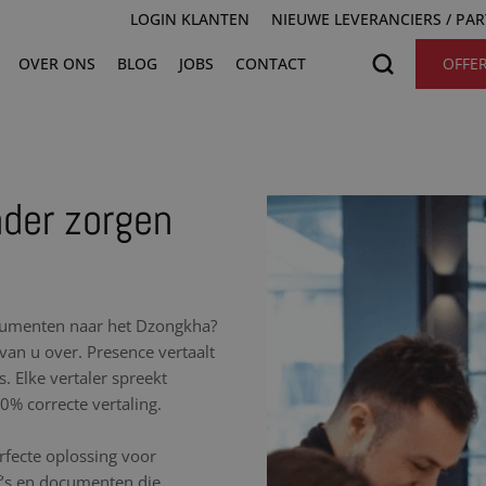
LOGIN KLANTEN
NIEUWE LEVERANCIERS / PA
OVER ONS
BLOG
JOBS
CONTACT
OFFE
nder zorgen
documenten naar het Dzongkha?
van u over. Presence vertaalt
. Elke vertaler spreekt
% correcte vertaling.
erfecte oplossing voor
df’s en documenten die