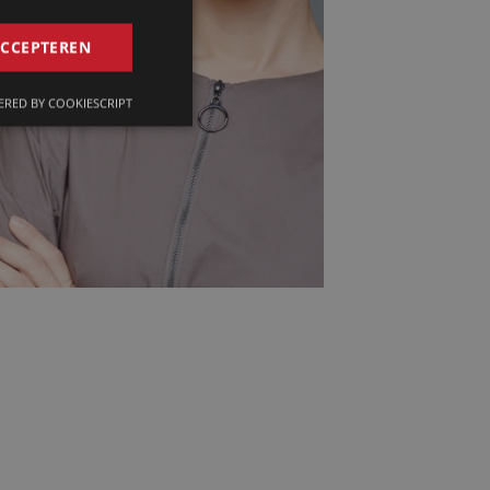
GERMAN
ACCEPTEREN
FRENCH
RED BY COOKIESCRIPT
ENGLISH