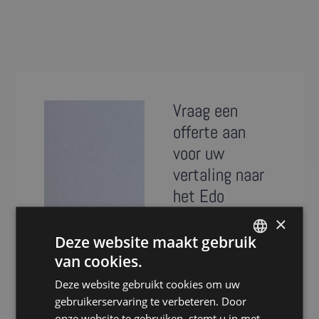
Vraag een
offerte aan
voor uw
vertaling naar
het Edo
×
Presence is al meer
Deze website maakt gebruik
dan 20 jaar
van cookies.
specialist in het
DUTCH
vertalen van teksten
Deze website gebruikt cookies om uw
DUTCH
naar het Edo.
gebruikerservaring te verbeteren. Door
GERMAN
Dankzij ons
onze website te gebruiken, stemt u in met