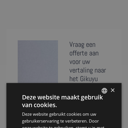
Vraag een
offerte aan
voor uw
vertaling naar
het Gikuyu
×
Presence is al meer
Deze website maakt gebruik
dan 20 jaar
van cookies.
specialist in het
DUTCH
vertalen van teksten
Deze website gebruikt cookies om uw
DUTCH
naar het Gikuyu.
gebruikerservaring te verbeteren. Door
GERMAN
Dankzij ons
onze website te gebruiken, stemt u in met