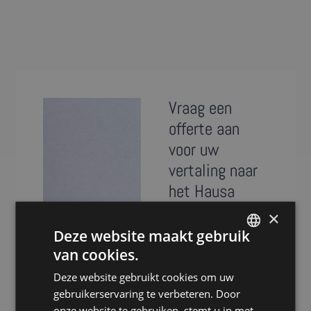
Vraag een
offerte aan
voor uw
vertaling naar
het Hausa
×
Presence is al meer
Deze website maakt gebruik
dan 20 jaar
van cookies.
specialist in het
DUTCH
vertalen van teksten
Deze website gebruikt cookies om uw
DUTCH
naar het Hausa.
gebruikerservaring te verbeteren. Door
GERMAN
Dankzij ons
onze website te gebruiken, stemt u in met