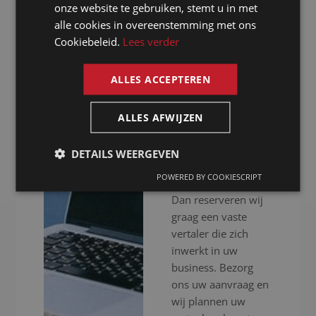
GERMAN
onze website te gebruiken, stemt u in met
Dankzij ons
alle cookies in overeenstemming met ons
FRENCH
uitgebreid netwerk
Cookiebeleid.
Lees verder
van native speakers
ENGLISH
garanderen wij
ALLES ACCEPTEREN
vertaaldiensten van
het hoogste niveau.
ALLES AFWIJZEN
Wilt u een goedkope
vertaling voor uw
DETAILS WEERGEVEN
documenten in één
POWERED BY COOKIESCRIPT
of meerdere talen?
Dan reserveren wij
graag een vaste
vertaler die zich
inwerkt in uw
business. Bezorg
ons uw aanvraag en
wij plannen uw