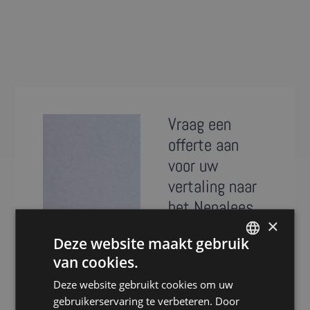
Vraag een
offerte aan
voor uw
vertaling naar
het Nepalees
×
Presence is al meer
Deze website maakt gebruik
dan 20 jaar
van cookies.
DUTCH
specialist in het
Deze website gebruikt cookies om uw
DUTCH
vertalen van teksten
gebruikerservaring te verbeteren. Door
naar het Nepalees.