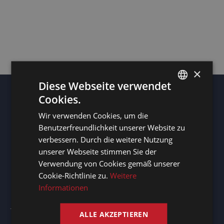
Veranstaltungen:
engagieren,
fesseln,
wiederholen
×
2/4/24
Diese Webseite verwendet
Cookies.
DUTCH
Wir verwenden Cookies, um die
DUTCH
Benutzerfreundlichkeit unserer Website zu
Seitenübersicht
GERMAN
verbessern. Durch die weitere Nutzung
Startseite
unserer Webseite stimmen Sie der
FRENCH
Sprachdienste
Verwendung von Cookies gemäß unserer
ENGLISH
Über uns
Cookie-Richtlinie zu.
Weitere
Informationen
Blog
Jobs
ALLE AKZEPTIEREN
Kontakt