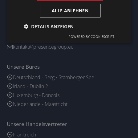
Suche
ALLE ABLEHNEN
Fordern Sie ihr angebot an
DETAILS ANZEIGEN
Kontaktieren Sie uns
POWERED BY COOKIESCRIPT
+352 26 19 60 54
kontakt@presencegroup.eu
Unsere Büros
Deutschland - Berg / Starnberger See
Irland - Dublin 2
Luxemburg - Doncols
Niederlande - Maastricht
Unsere Handelsvertreter
Frankreich