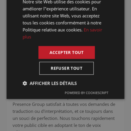
Notre site Web utilise des cookies pour
DUTCH
améliorer l"expérience utilisateur. En
GERMAN
utilisant notre site Web, vous acceptez
Notre base de données compte plus de 3000
tous les cookies conformément à notre
FRENCH
indépendants répartis dans le monde entier. Une
Politique relative aux cookies.
En savoir
équipe de talents exceptionnelle à laquelle nous
ENGLISH
plus
faisons quotidiennement appel.
ACCEPTER TOUT
REFUSER TOUT
S'exprimer dans la langue du client
AFFICHER LES DÉTAILS
POWERED BY COOKIESCRIPT
Grâce à son offre couvrant plus de 70 langues,
Presence Group satisfait à toutes vos demandes de
traduction ou d'interprétation, et ce toujours dans
un souci de perfection. Nous touchons rapidement
votre public cible en adoptant le ton de voix