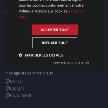
tous les cookies conformément à notre
+352 26 19 60 54
FRENCH
Politique relative aux cookies.
En savoir
contact@presencegroup.eu
ENGLISH
plus
Nos bureaux
ACCEPTER TOUT
Allemagne - Berg / Starnberger See
REFUSER TOUT
Irlande - Dublin 2
Luxembourg - Doncols
AFFICHER LES DÉTAILS
Pays-Bas - Maastricht
POWERED BY COOKIESCRIPT
Nos agents commerciaux
France
Espagne
Royaume-Uni