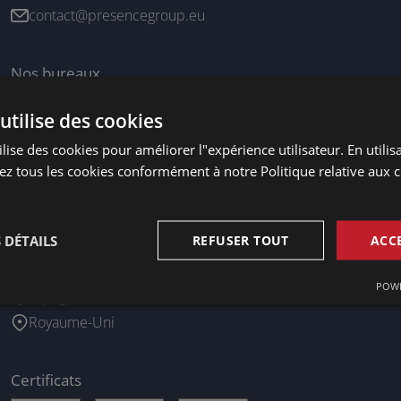
contact@presencegroup.eu
Nos bureaux
Allemagne - Berg / Starnberger See
utilise des cookies
Irlande - Dublin 2
lise des cookies pour améliorer l"expérience utilisateur. En utilisa
Luxembourg - Doncols
z tous les cookies conformément à notre Politique relative aux c
Pays-Bas - Maastricht
Nos agents commerciaux
 DÉTAILS
REFUSER TOUT
ACC
France
POWE
Espagne
Royaume-Uni
Certificats