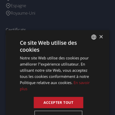
Espagne
Royaume-Uni
Certificats
×
Ce site Web utilise des
cookies
DUTCH
Notre site Web utilise des cookies pour
DUTCH
améliorer l"expérience utilisateur. En
GERMAN
utilisant notre site Web, vous acceptez
tous les cookies conformément à notre
FRENCH
Politique relative aux cookies.
En savoir
ENGLISH
plus
Restez informés
ACCEPTER TOUT