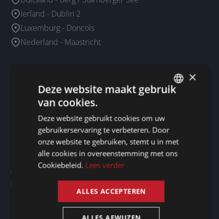
Ierland - Dublin 2
Luxemburg - Doncols
Nederland - Maastricht
Onze business agents
×
Deze website maakt gebruik
Frankrijk
van cookies.
Spanje
DUTCH
Deze website gebruikt cookies om uw
Verenigd Koninkrijk
DUTCH
gebruikerservaring te verbeteren. Door
GERMAN
onze website te gebruiken, stemt u in met
Certificaten
alle cookies in overeenstemming met ons
FRENCH
Cookiebeleid.
Lees verder
ENGLISH
ALLES ACCEPTEREN
ALLES AFWIJZEN