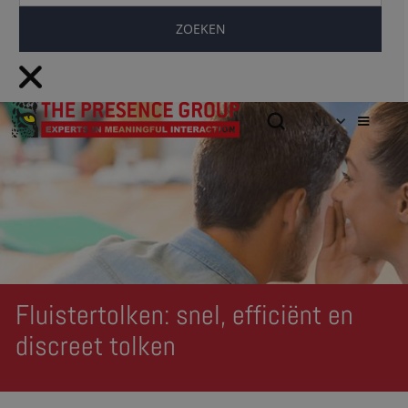
NL
Fluistertolken: snel, efficiënt en
discreet tolken