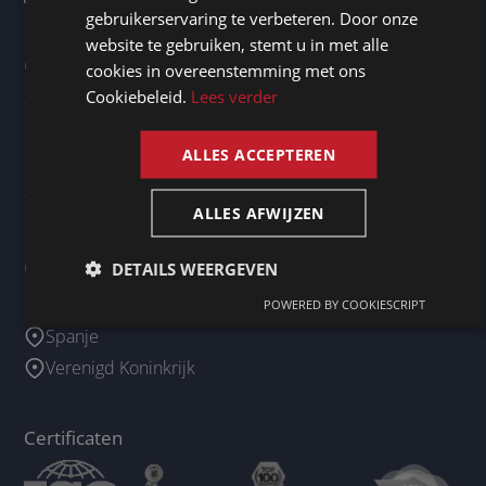
gebruikerservaring te verbeteren. Door onze
GERMAN
website te gebruiken, stemt u in met alle
Onze kantoren
cookies in overeenstemming met ons
FRENCH
Cookiebeleid.
Lees verder
Duitsland - Berg / Starnberger See
ENGLISH
Ierland - Dublin 2
ALLES ACCEPTEREN
Luxemburg - Doncols
Nederland - Maastricht
ALLES AFWIJZEN
Onze business agents
DETAILS WEERGEVEN
Frankrijk
POWERED BY COOKIESCRIPT
Spanje
Verenigd Koninkrijk
Certificaten