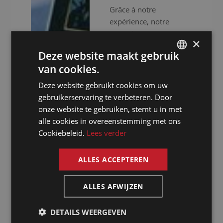
Grâce à notre
expérience, notre
expertise et notre
×
efficacité, nous vous
Deze website maakt gebruik
assurons une approche
van cookies.
professionnelle. Nous
DUTCH
ne nous contentons pas
Deze website gebruikt cookies om uw
DUTCH
de vous fournir des
gebruikerservaring te verbeteren. Door
interprètes
GERMAN
onze website te gebruiken, stemt u in met
expérimentés, nous
alle cookies in overeenstemming met ons
FRENCH
mettons aussi à votre
Cookiebeleid.
Lees verder
ENGLISH
disposition un
équipement audiovisuel
ALLES ACCEPTEREN
haut de gamme pour
que votre événement se
ALLES AFWIJZEN
déroule sans accrocs.
Que vous organisiez
DETAILS WEERGEVEN
des réunions virtuelles,