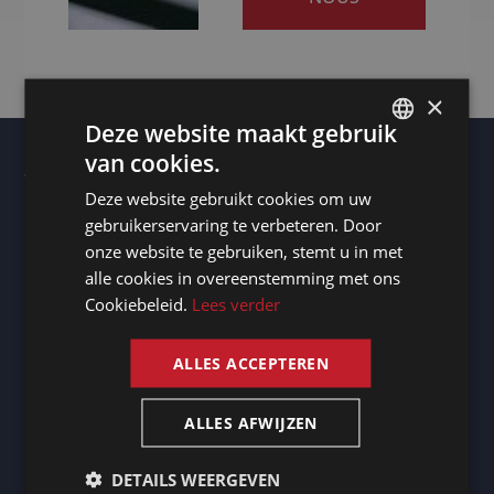
×
Deze website maakt gebruik
van cookies.
DUTCH
Autres lieux
Deze website gebruikt cookies om uw
Vous avez besoin d’une traduction en turc ? -
DUTCH
Traductions professionnelles
gebruikerservaring te verbeteren. Door
Transcripteur Maseru
GERMAN
onze website te gebruiken, stemt u in met
Transcripteur La Louvière
Vous avez besoin d’un interprète à Enghien ? - Services
alle cookies in overeenstemming met ons
FRENCH
d’interprétation professionnels
Cookiebeleid.
Lees verder
Transcripteur Zwolle
ENGLISH
Transcripteur Ede
Vous avez besoin d’un interprète à Sucre ? - Services
d’interprétation professionnels
ALLES ACCEPTEREN
Vous avez besoin d’un interprète à Copenhague ? -
Services d’interprétation professionnels
Vous avez besoin d’un interprète à Hollands Kroon ? -
ALLES AFWIJZEN
Services d’interprétation professionnels
Transcripteur Heerhugowaard
Transcripteur Mérignac
DETAILS WEERGEVEN
Transcripteur Almelo