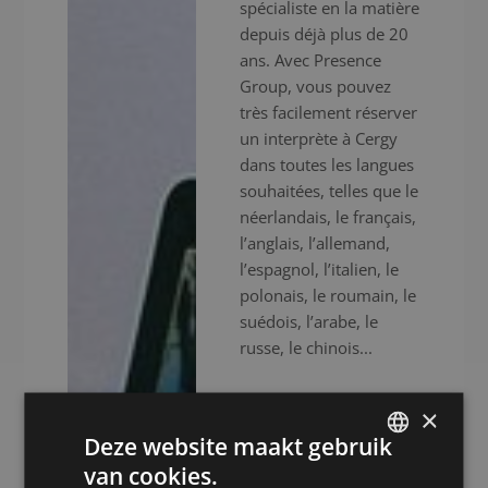
spécialiste en la matière
depuis déjà plus de 20
ans. Avec Presence
Group, vous pouvez
très facilement réserver
un interprète à Cergy
dans toutes les langues
souhaitées, telles que le
néerlandais, le français,
l’anglais, l’allemand,
l’espagnol, l’italien, le
polonais, le roumain, le
suédois, l’arabe, le
russe, le chinois...
Grâce à notre
×
expérience, notre
Deze website maakt gebruik
expertise et notre
van cookies.
efficacité, nous vous
DUTCH