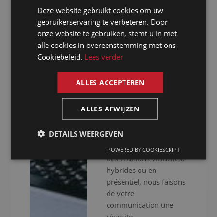
assurons une approche
Deze website gebruikt cookies om uw
DUTCH
professionnelle. Nous
gebruikerservaring te verbeteren. Door
GERMAN
ne nous contentons pas
onze website te gebruiken, stemt u in met
de vous fournir des
alle cookies in overeenstemming met ons
FRENCH
interprètes
Cookiebeleid.
Lees verder
ENGLISH
expérimentés, nous
mettons aussi à votre
ALLES ACCEPTEREN
disposition un
équipement audiovisuel
ALLES AFWIJZEN
haut de gamme pour
que votre événement se
DETAILS WEERGEVEN
déroule sans accrocs.
Que vous organisiez
POWERED BY COOKIESCRIPT
des réunions virtuelles,
hybrides ou en
présentiel, nous faisons
de votre
communication une
réussite.