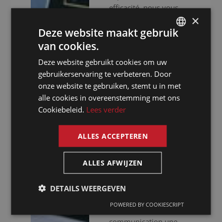
efficacité, nous vous
×
assurons une approche
Deze website maakt gebruik
professionnelle. Nous
ne nous contentons pas
van cookies.
DUTCH
de vous fournir des
Deze website gebruikt cookies om uw
DUTCH
interprètes
gebruikerservaring te verbeteren. Door
expérimentés, nous
GERMAN
onze website te gebruiken, stemt u in met
mettons aussi à votre
alle cookies in overeenstemming met ons
FRENCH
disposition un
Cookiebeleid.
Lees verder
équipement audiovisuel
ENGLISH
haut de gamme pour
ALLES ACCEPTEREN
que votre événement se
déroule sans accrocs.
Que vous organisiez
ALLES AFWIJZEN
des réunions virtuelles,
hybrides ou en
DETAILS WEERGEVEN
présentiel, nous faisons
POWERED BY COOKIESCRIPT
de votre
communication une