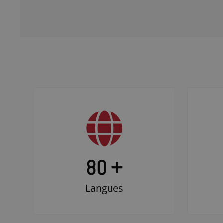
80 +
Langues