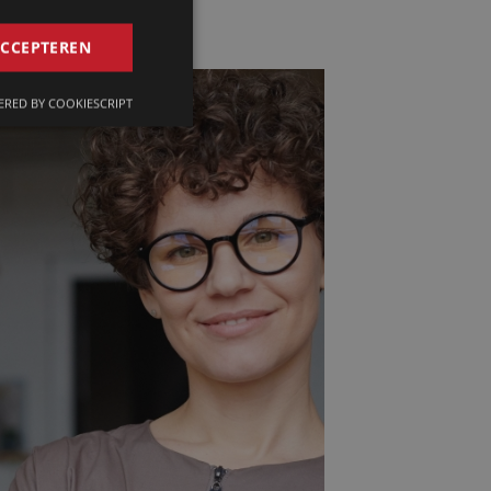
GERMAN
ACCEPTEREN
FRENCH
RED BY COOKIESCRIPT
ENGLISH