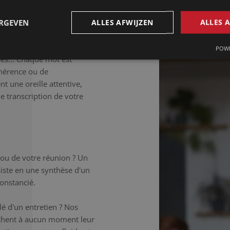
aillée.
ERGEVEN
ALLES AFWIJZEN
ALLES 
déale si vous souhaitez
 Les tics de langage, les
POWE
ées... Chaque mot est
hérence ou de
t une oreille attentive,
ne transcription de votre
 ou de votre réunion ? Un
iste en une synthèse d'un
onstancié.
é d'un entretien ? Nos
âchent à aucun moment leur