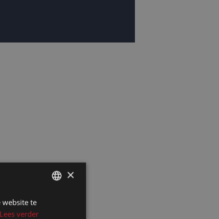
×
 website te
DUTCH
Lees verder
DUTCH