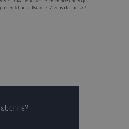
teurs travaillent aussi bien en présentiel qu'à
présentiel ou à distance : à vous de choisir !
Lisbonne?