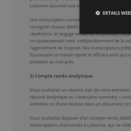
Lisbonne assurent une transcription correcte et dét
DETAILS WE
Une transcription complète constitue la solution i
consigner chaque détail de l'entretien au mot près.
répétitions, le langage verbal ou les phrases coup
scrupuleusement noté, indépendamment de la co
l'agencement de l'exposé. Nos transcripteurs prêten
fournissent un travail rapide et efficace ainsi qu'u
entretien au mot près.
2) Compte rendu analytique
Vous souhaitez un résumé clair de votre entretien
résumé analytique ou « executive summary » cons
entretien ou d'une réunion dans un document circ
Vous souhaitez disposer d'un compte-rendu détaill
transcripteurs chevronnés à Lisbonne, qui ne rel