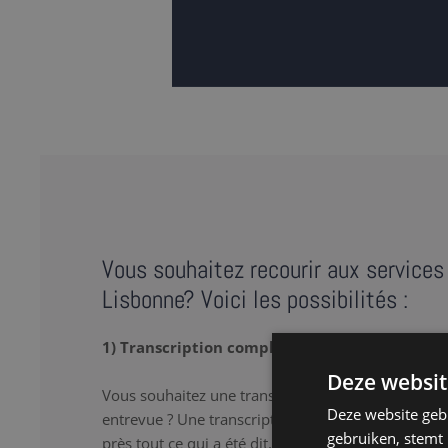
Vous souhaitez recourir aux services 
Lisbonne? Voici les possibilités :
1) Transcription complète
Deze websit
Vous souhaitez une transcription verbatim de votr
Deze website geb
entrevue ? Une transcription complète ou « full tr
gebruiken, stemt
près tout ce qui a été dit, y compris les 'hum’ et le