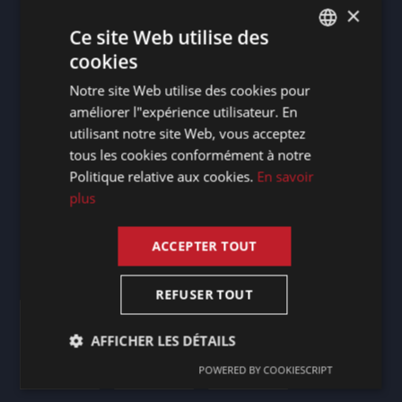
Allemagne - Berg / Starnberger See
×
Irlande - Dublin 2
Ce site Web utilise des
Luxembourg - Doncols
cookies
DUTCH
Pays-Bas - Maastricht
Notre site Web utilise des cookies pour
DUTCH
améliorer l"expérience utilisateur. En
GERMAN
utilisant notre site Web, vous acceptez
Nos agents commerciaux
tous les cookies conformément à notre
FRENCH
France
Politique relative aux cookies.
En savoir
ENGLISH
Espagne
plus
Royaume-Uni
ACCEPTER TOUT
Certificats
REFUSER TOUT
AFFICHER LES DÉTAILS
POWERED BY COOKIESCRIPT