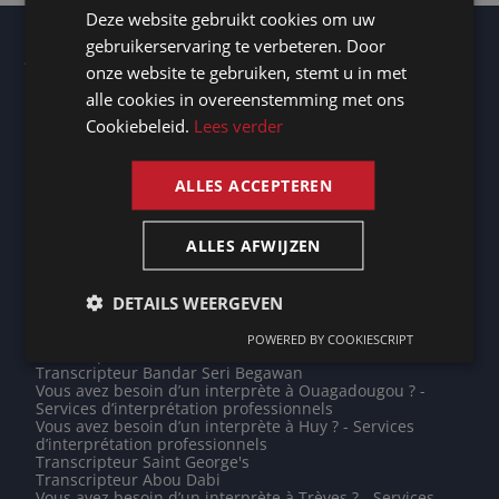
Deze website gebruikt cookies om uw
DUTCH
gebruikerservaring te verbeteren. Door
Autres lieux
GERMAN
onze website te gebruiken, stemt u in met
Transcripteur Arnhem
alle cookies in overeenstemming met ons
FRENCH
Vous avez besoin d’un interprète à Beauraing ? - Services
d’interprétation professionnels
Cookiebeleid.
Lees verder
ENGLISH
Transcripteur Eindhoven
Vous avez besoin d’un interprète à Audenarde ? -
Services d’interprétation professionnels
ALLES ACCEPTEREN
Transcripteur Clermont-Ferrand
Transcripteur Brazzaville
Vous avez besoin d’un interprète à Aulnay-sous-Bois ? -
ALLES AFWIJZEN
Services d’interprétation professionnels
Vous avez besoin d’un interprète à Évry ? - Services
d’interprétation professionnels
Transcripteur Eeklo
DETAILS WEERGEVEN
Vous avez besoin d’un interprète à Dongguan ? - Services
d’interprétation professionnels
POWERED BY COOKIESCRIPT
Transcripteur Moulins
Transcripteur Bandar Seri Begawan
Vous avez besoin d’un interprète à Ouagadougou ? -
Services d’interprétation professionnels
Vous avez besoin d’un interprète à Huy ? - Services
d’interprétation professionnels
Transcripteur Saint George's
Transcripteur Abou Dabi
Vous avez besoin d’un interprète à Trèves ? - Services