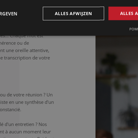
lée.
ERGEVEN
ALLES AFWIJZEN
ALLES 
déale si vous souhaitez
 Les tics de langage, les
POWE
ées... Chaque mot est
hérence ou de
t une oreille attentive,
ne transcription de votre
 ou de votre réunion ? Un
iste en une synthèse d'un
onstancié.
é d'un entretien ? Nos
hent à aucun moment leur