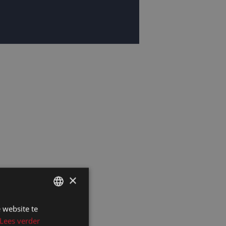
×
 website te
DUTCH
Lees verder
DUTCH