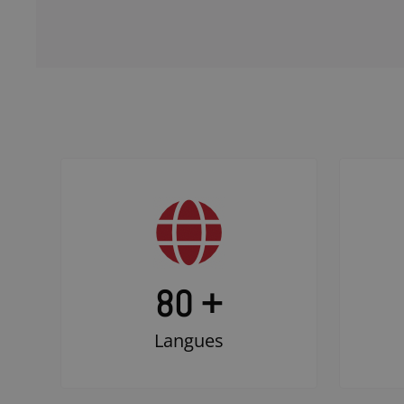
80 +
Langues