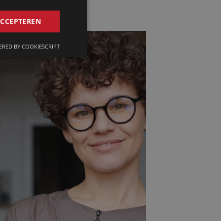
GERMAN
ACCEPTEREN
FRENCH
RED BY COOKIESCRIPT
ENGLISH