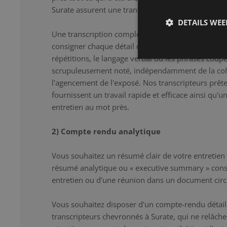
Surate assurent une transcription correcte et détail
DETAILS WE
Une transcription complète constitue la solution i
consigner chaque détail de l'entretien au mot près.
répétitions, le langage verbal ou les phrases coup
scrupuleusement noté, indépendamment de la co
l'agencement de l'exposé. Nos transcripteurs prêten
fournissent un travail rapide et efficace ainsi qu'u
entretien au mot près.
2) Compte rendu analytique
Vous souhaitez un résumé clair de votre entretien
résumé analytique ou « executive summary » cons
entretien ou d'une réunion dans un document circ
Vous souhaitez disposer d'un compte-rendu détaill
transcripteurs chevronnés à Surate, qui ne relâc