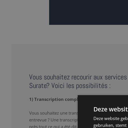
Vous souhaitez recourir aux services 
Surate? Voici les possibilités :
1) Transcription complète
Deze websit
Vous souhaitez une transcription verbatim de votr
Deze website geb
entrevue ? Une transcription complète ou « full tr
gebruiken, stemt
près tout ce qui a été dit, y compris les 'hum’ et le