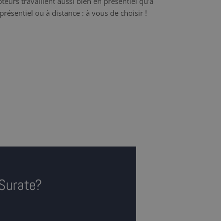
teurs travaillent aussi bien en présentiel qu'à
présentiel ou à distance : à vous de choisir !
 Surate?