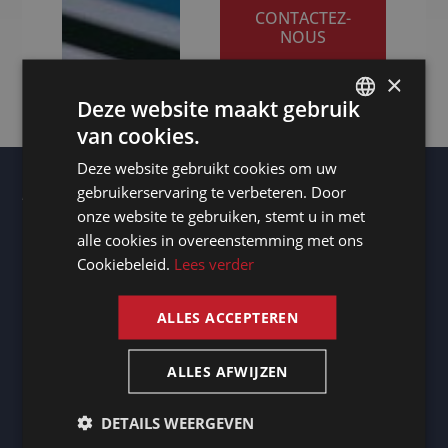
CONTACTEZ-
NOUS
×
Deze website maakt gebruik
van cookies.
DUTCH
Deze website gebruikt cookies om uw
DUTCH
gebruikerservaring te verbeteren. Door
Autres lieux
GERMAN
onze website te gebruiken, stemt u in met
Transcripteur Toulon
Vous avez besoin d’une traduction en zoulou ? -
alle cookies in overeenstemming met ons
FRENCH
Traductions professionnelles
Cookiebeleid.
Lees verder
Vous avez besoin d’un interprète à Auxerre ? - Services
ENGLISH
d’interprétation professionnels
Transcripteur Suva
Transcripteur De Fryske Marren
ALLES ACCEPTEREN
Vous avez besoin d’une traduction en luo ? - Traductions
professionnelles
Transcripteur Zunyi
ALLES AFWIJZEN
Transcripteur Montaigu-Zichem
Vous avez besoin d’un interprète à Almere ? - Services
d’interprétation professionnels
DETAILS WEERGEVEN
Transcripteur Bréda
Transcripteur Emmen