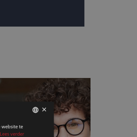
×
 website te
DUTCH
Lees verder
DUTCH