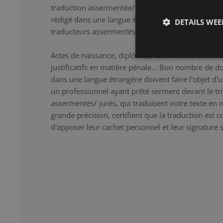
traduction assermentée/ jurée confère une force 
rédigé dans une langue étrangère. Presence travail
DETAILS WE
traducteurs assermentés/ jurés agréés.
Actes de naissance, diplômes, testaments, attesta
justificatifs en matière pénale… Bon nombre de do
dans une langue étrangère doivent faire l'objet d'
un professionnel ayant prêté serment devant le tr
assermentés/ jurés, qui traduisent votre texte en 
grande précision, certifient que la traduction est 
d'apposer leur cachet personnel et leur signature 