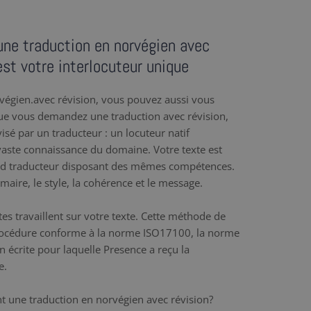
une traduction en norvégien avec
st votre interlocuteur unique
végien.avec révision, vous pouvez aussi vous
ue vous demandez une traduction avec révision,
évisé par un traducteur : un locuteur natif
aste connaissance du domaine. Votre texte est
ond traducteur disposant des mêmes compétences.
maire, le style, la cohérence et le message.
tes travaillent sur votre texte. Cette méthode de
 procédure conforme à la norme ISO17100, la norme
n écrite pour laquelle Presence a reçu la
e.
t une traduction en norvégien avec révision?