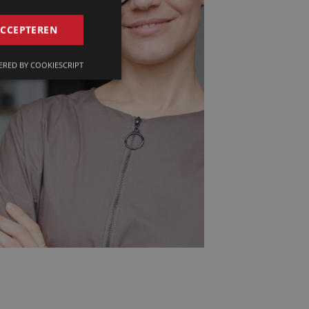
GERMAN
ACCEPTEREN
FRENCH
RED BY COOKIESCRIPT
ENGLISH