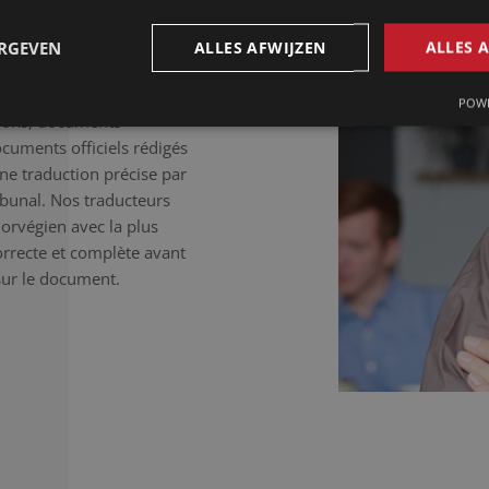
juridique à un document
le avec une équipe fixe de
ERGEVEN
ALLES AFWIJZEN
ALLES 
POWE
tions, documents
cuments officiels rédigés
une traduction précise par
ibunal. Nos traducteurs
norvégien avec la plus
correcte et complète avant
sur le document.