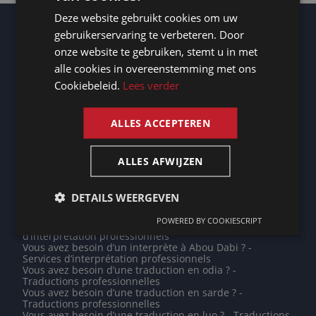
Deze website gebruikt cookies om uw
DUTCH
gebruikerservaring te verbeteren. Door
Autres lieux
GERMAN
onze website te gebruiken, stemt u in met
Transcripteur Harderwijk
Transcripteur La Louvière
alle cookies in overeenstemming met ons
FRENCH
Transcripteur Castries
Cookiebeleid.
Lees verder
Transcripteur Ankara
ENGLISH
Vous avez besoin d’une traduction du français en
espagnol ? - Traductions professionnelles
ALLES ACCEPTEREN
Transcripteur Chemnitz
Transcripteur Douchanbé
Transcripteur Capelle aan den IJssel
Vous avez besoin d’un interprète à Mamoudzou ? -
ALLES AFWIJZEN
Services d’interprétation professionnels
Transcripteur Göttingen
Vous avez besoin d’un interprète à Cahors ? - Services
DETAILS WEERGEVEN
d’interprétation professionnels
Transcripteur Canberra
POWERED BY COOKIESCRIPT
Vous avez besoin d’un interprète à Damme ? - Services
d’interprétation professionnels
Vous avez besoin d’un interprète à Abou Dabi ? -
Services d’interprétation professionnels
Vous avez besoin d’une traduction en odia ? -
Traductions professionnelles
Vous avez besoin d’une traduction en sarde ? -
Traductions professionnelles
Vous avez besoin d’une traduction en luo ? - Traductions