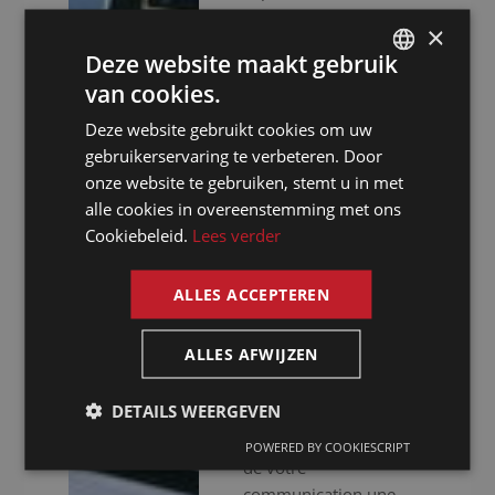
efficacité, nous vous
×
assurons une approche
Deze website maakt gebruik
professionnelle. Nous
van cookies.
ne nous contentons pas
DUTCH
de vous fournir des
Deze website gebruikt cookies om uw
DUTCH
interprètes
gebruikerservaring te verbeteren. Door
GERMAN
expérimentés, nous
onze website te gebruiken, stemt u in met
mettons aussi à votre
alle cookies in overeenstemming met ons
FRENCH
disposition un
Cookiebeleid.
Lees verder
ENGLISH
équipement audiovisuel
haut de gamme pour
ALLES ACCEPTEREN
que votre événement se
déroule sans accrocs.
ALLES AFWIJZEN
Que vous organisiez
des réunions virtuelles,
DETAILS WEERGEVEN
hybrides ou en
présentiel, nous faisons
POWERED BY COOKIESCRIPT
de votre
communication une