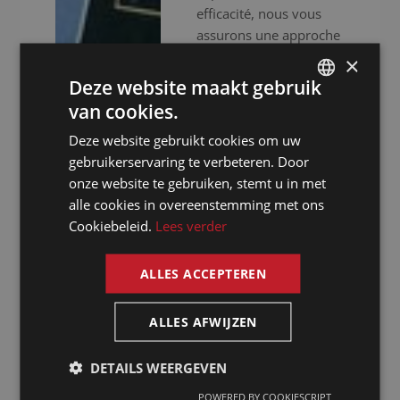
efficacité, nous vous
assurons une approche
professionnelle. Nous
×
ne nous contentons pas
Deze website maakt gebruik
de vous fournir des
van cookies.
DUTCH
interprètes
Deze website gebruikt cookies om uw
expérimentés, nous
DUTCH
gebruikerservaring te verbeteren. Door
mettons aussi à votre
GERMAN
onze website te gebruiken, stemt u in met
disposition un
alle cookies in overeenstemming met ons
équipement audiovisuel
FRENCH
Cookiebeleid.
Lees verder
haut de gamme pour
ENGLISH
que votre événement se
déroule sans accrocs.
ALLES ACCEPTEREN
Que vous organisiez
des réunions virtuelles,
ALLES AFWIJZEN
hybrides ou en
présentiel, nous faisons
DETAILS WEERGEVEN
de votre
POWERED BY COOKIESCRIPT
communication une