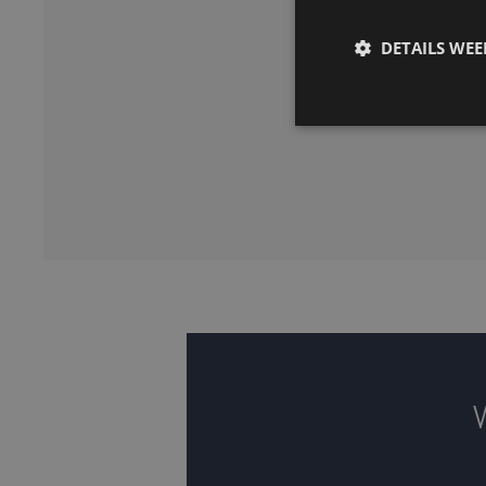
DETAILS WE
V