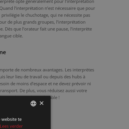
nterprète opte généralement pour l’interprétation
Quand l’interprétation n’est nécessaire que pour
 privilégie le chuchotage, qui ne nécessite pas
our de plus grands groupes, l’interprétation
. Dès que l’orateur fait une pause, l’interprète
angue cible.
gne
comporte de nombreux avantages. Les interprètes
is leur lieu de travail ou depuis des hubs à
esoin de moins d’espace et ne devez prévoir ni
 transport. De plus, vous réduisez aussi votre
. Un choix malin et durable !
×
ée par l’IA
 website te
DUTCH
Lees verder
DUTCH