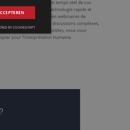
r l’IA assure la traduction en temps réel de vos
s ou en présentiel. Cette technologie rapide et
GERMAN
ACCEPTEREN
les réunions de routine ou les webinaires de
FRENCH
 quand il est question de discussions complexes,
RED BY COOKIESCRIPT
ENGLISH
estions culturellement sensibles, nous vous
pter pour l’interprétation humaine.
 ?