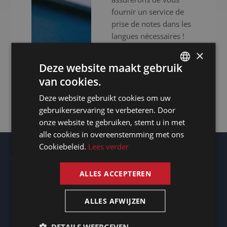
fournir un service de
prise de notes dans les
langues nécessaires !
×
Deze website maakt gebruik
CONTACTEZ-
NOUS
van cookies.
DUTCH
Deze website gebruikt cookies om uw
DUTCH
gebruikerservaring te verbeteren. Door
GERMAN
onze website te gebruiken, stemt u in met
alle cookies in overeenstemming met ons
FRENCH
Cookiebeleid.
Lees verder
ENGLISH
Autres lieux
Vous avez besoin d’un interprète à Brest ? - Services
ALLES ACCEPTEREN
d’interprétation professionnels
Transcripteur Philippeville
Vous avez besoin d’une traduction en cachemiri ? -
ALLES AFWIJZEN
Traductions professionnelles
Transcripteur Drancy
Transcripteur Suzhou
Vous avez besoin d’une traduction en xhosa ? -
DETAILS WEERGEVEN