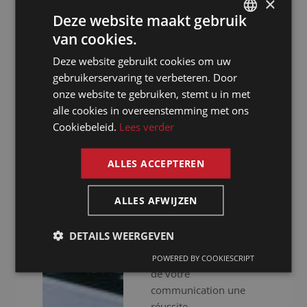
×
assurons une approche
Deze website maakt gebruik
professionnelle. Nous
van cookies.
DUTCH
ne nous contentons pas
de vous fournir des
Deze website gebruikt cookies om uw
DUTCH
interprètes
gebruikerservaring te verbeteren. Door
GERMAN
expérimentés, nous
onze website te gebruiken, stemt u in met
mettons aussi à votre
alle cookies in overeenstemming met ons
FRENCH
disposition un
Cookiebeleid.
Lees verder
ENGLISH
équipement audiovisuel
haut de gamme pour
ALLES ACCEPTEREN
que votre événement se
déroule sans accrocs.
ALLES AFWIJZEN
Que vous organisiez
des réunions virtuelles,
DETAILS WEERGEVEN
hybrides ou en
présentiel, nous faisons
POWERED BY COOKIESCRIPT
de votre
communication une
réussite.