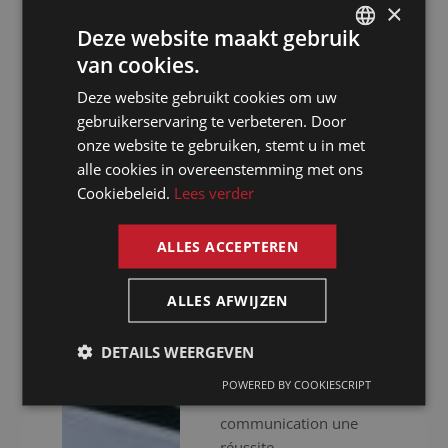
×
assurons une approche
Deze website maakt gebruik
professionnelle. Nous
van cookies.
ne nous contentons pas
DUTCH
de vous fournir des
Deze website gebruikt cookies om uw
DUTCH
interprètes
gebruikerservaring te verbeteren. Door
expérimentés, nous
GERMAN
onze website te gebruiken, stemt u in met
mettons aussi à votre
alle cookies in overeenstemming met ons
FRENCH
disposition un
Cookiebeleid.
Lees verder
ENGLISH
équipement audiovisuel
haut de gamme pour
ALLES ACCEPTEREN
que votre événement se
déroule sans accrocs.
ALLES AFWIJZEN
Que vous organisiez
des réunions virtuelles,
hybrides ou en
DETAILS WEERGEVEN
présentiel, nous faisons
POWERED BY COOKIESCRIPT
de votre
communication une
réussite.