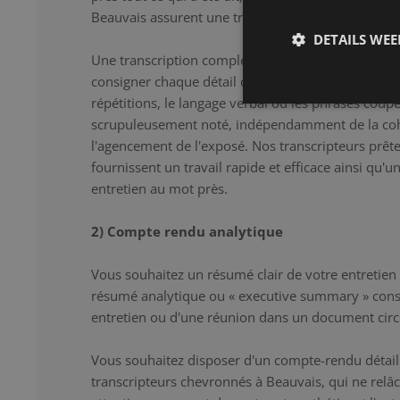
Beauvais assurent une transcription correcte et dét
DETAILS WE
Une transcription complète constitue la solution i
consigner chaque détail de l'entretien au mot près.
répétitions, le langage verbal ou les phrases coup
scrupuleusement noté, indépendamment de la co
l'agencement de l'exposé. Nos transcripteurs prêten
fournissent un travail rapide et efficace ainsi qu'u
entretien au mot près.
2) Compte rendu analytique
Vous souhaitez un résumé clair de votre entretien
résumé analytique ou « executive summary » cons
entretien ou d'une réunion dans un document circ
Vous souhaitez disposer d'un compte-rendu détaill
transcripteurs chevronnés à Beauvais, qui ne rel