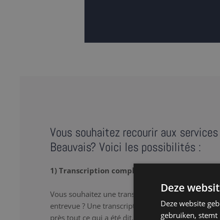
Vous souhaitez recourir aux services 
Beauvais? Voici les possibilités :
1) Transcription complète
Deze websit
Vous souhaitez une transcription verbatim de votr
Deze website geb
entrevue ? Une transcription complète ou « full tr
gebruiken, stemt
près tout ce qui a été dit, y compris les 'hum’ et le