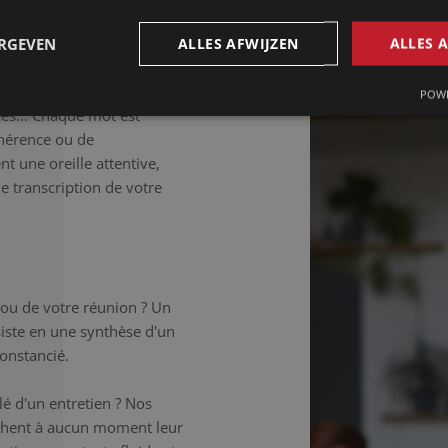
aillée.
ERGEVEN
ALLES AFWIJZEN
ALLES 
déale si vous souhaitez
 Les tics de langage, les
POWE
ées... Chaque mot est
hérence ou de
t une oreille attentive,
ne transcription de votre
 ou de votre réunion ? Un
iste en une synthèse d'un
onstancié.
é d'un entretien ? Nos
âchent à aucun moment leur