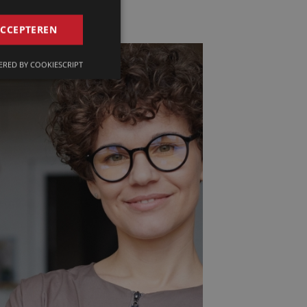
GERMAN
ACCEPTEREN
FRENCH
RED BY COOKIESCRIPT
ENGLISH