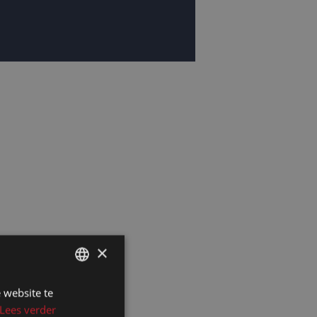
×
 website te
DUTCH
Lees verder
DUTCH