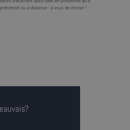
teurs travaillent aussi bien en présentiel qu'à
présentiel ou à distance : à vous de choisir !
Beauvais?