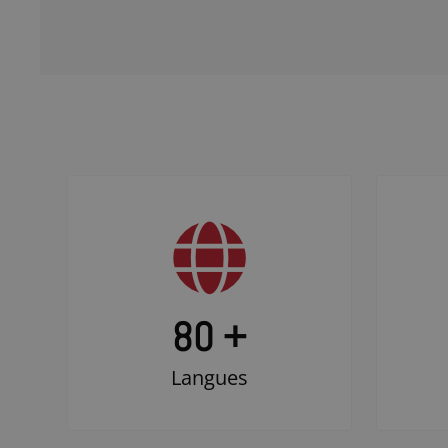
80 +
Langues