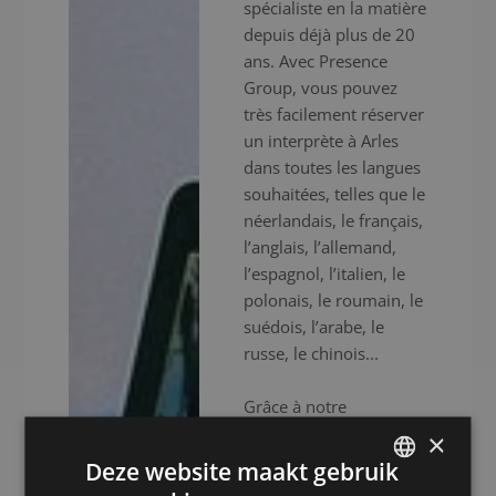
spécialiste en la matière
depuis déjà plus de 20
ans. Avec Presence
Group, vous pouvez
très facilement réserver
un interprète à Arles
dans toutes les langues
souhaitées, telles que le
néerlandais, le français,
l’anglais, l’allemand,
l’espagnol, l’italien, le
polonais, le roumain, le
suédois, l’arabe, le
russe, le chinois...
Grâce à notre
expérience, notre
×
expertise et notre
Deze website maakt gebruik
efficacité, nous vous