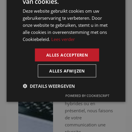
van cookies.
DUTCH
assurons une approche
Deze website gebruikt cookies om uw
professionnelle. Nous
DUTCH
gebruikerservaring te verbeteren. Door
ne nous contentons pas
GERMAN
onze website te gebruiken, stemt u in met
de vous fournir des
alle cookies in overeenstemming met ons
interprètes
FRENCH
Cookiebeleid.
Lees verder
expérimentés, nous
ENGLISH
mettons aussi à votre
disposition un
ALLES ACCEPTEREN
équipement audiovisuel
haut de gamme pour
ALLES AFWIJZEN
que votre événement se
déroule sans accrocs.
DETAILS WEERGEVEN
Que vous organisiez
POWERED BY COOKIESCRIPT
des réunions virtuelles,
hybrides ou en
présentiel, nous faisons
de votre
communication une
réussite.