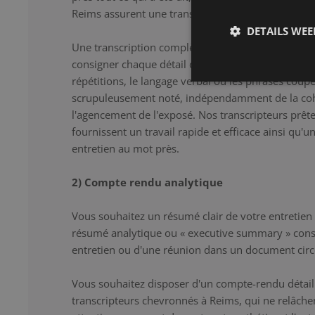
Reims assurent une transcription correcte et détail
DETAILS WE
Une transcription complète constitue la solution i
consigner chaque détail de l'entretien au mot près.
répétitions, le langage verbal ou les phrases coup
scrupuleusement noté, indépendamment de la co
l'agencement de l'exposé. Nos transcripteurs prêten
fournissent un travail rapide et efficace ainsi qu'u
entretien au mot près.
2) Compte rendu analytique
Vous souhaitez un résumé clair de votre entretien
résumé analytique ou « executive summary » cons
entretien ou d'une réunion dans un document circ
Vous souhaitez disposer d'un compte-rendu détaill
transcripteurs chevronnés à Reims, qui ne relâch