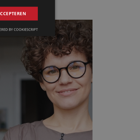
GERMAN
ACCEPTEREN
FRENCH
RED BY COOKIESCRIPT
ENGLISH