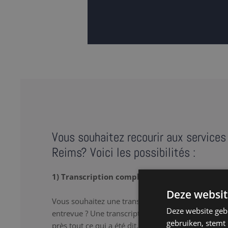
Vous souhaitez recourir aux services 
Reims? Voici les possibilités :
1) Transcription complète
Deze websit
Vous souhaitez une transcription verbatim de votr
Deze website geb
entrevue ? Une transcription complète ou « full tr
gebruiken, stemt
près tout ce qui a été dit, y compris les 'hum’ et le