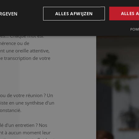
lée.
ERGEVEN
ALLES AFWIJZEN
ALLES 
déale si vous souhaitez
 Les tics de langage, les
POWE
ées... Chaque mot est
hérence ou de
t une oreille attentive,
ne transcription de votre
 ou de votre réunion ? Un
iste en une synthèse d'un
onstancié.
é d'un entretien ? Nos
ent à aucun moment leur