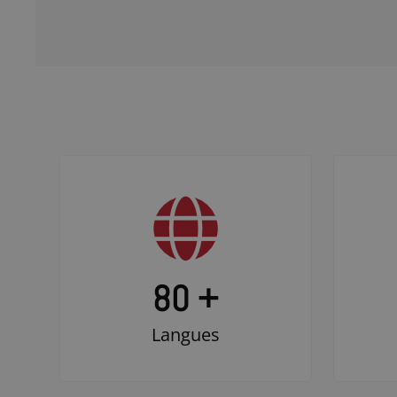
80 +
Langues