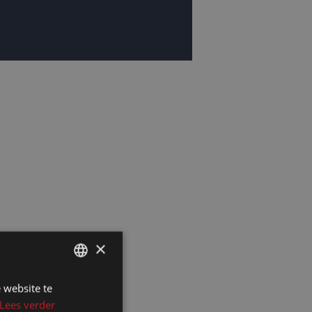
×
 website te
DUTCH
Lees verder
DUTCH