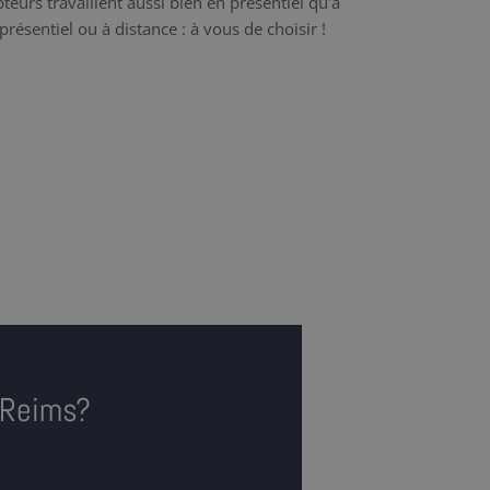
teurs travaillent aussi bien en présentiel qu'à
présentiel ou à distance : à vous de choisir !
 Reims?